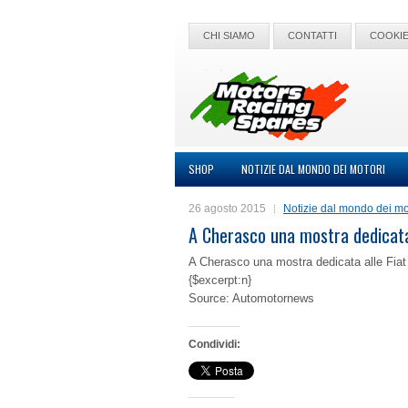
CHI SIAMO
CONTATTI
COOKIE
SHOP
NOTIZIE DAL MONDO DEI MOTORI
26 agosto 2015
Notizie dal mondo dei mo
A Cherasco una mostra dedicata
A Cherasco una mostra dedicata alle Fiat
{$excerpt:n}
Source: Automotornews
Condividi: