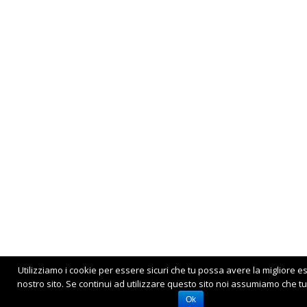
Utilizziamo i cookie per essere sicuri che tu possa avere la migliore e
nostro sito. Se continui ad utilizzare questo sito noi assumiamo che tu 
Ok