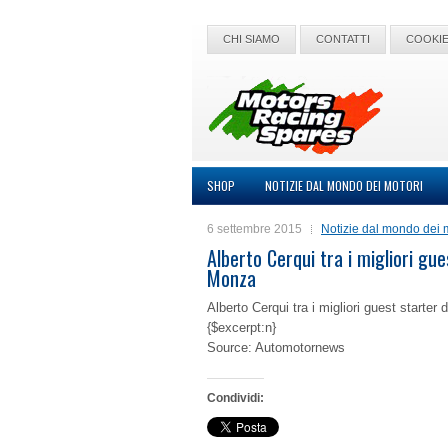
CHI SIAMO
CONTATTI
COOKIE
SHOP
NOTIZIE DAL MONDO DEI MOTORI
6 settembre 2015
Notizie dal mondo dei 
Alberto Cerqui tra i migliori gu
Monza
Alberto Cerqui tra i migliori guest start
{$excerpt:n}
Source: Automotornews
Condividi: