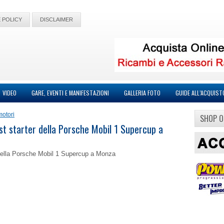
 POLICY
DISCLAIMER
VIDEO
GARE, EVENTI E MANIFESTAZIONI
GALLERIA FOTO
GUIDE ALL’ACQUIST
motori
SHOP O
est starter della Porsche Mobil 1 Supercup a
er della Porsche Mobil 1 Supercup a Monza