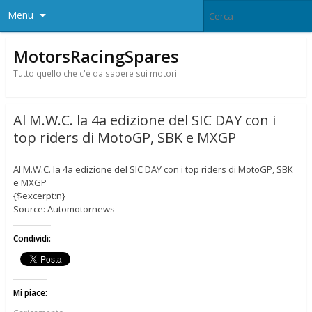
Menu
MotorsRacingSpares
Tutto quello che c'è da sapere sui motori
Al M.W.C. la 4a edizione del SIC DAY con i
top riders di MotoGP, SBK e MXGP
Al M.W.C. la 4a edizione del SIC DAY con i top riders di MotoGP, SBK
e MXGP
{$excerpt:n}
Source: Automotornews
Condividi:
Mi piace: