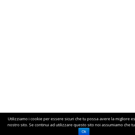
Utilizziamo i cookie per essere sicuri che tu possa avere la migliore e
nostro sito. Se continui ad utilizzare questo sito noi assumiamo che tu 
Ok