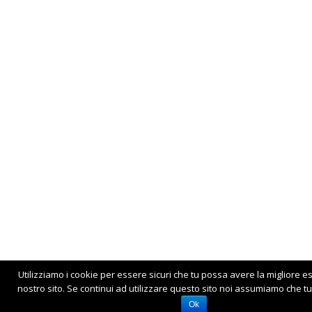
Utilizziamo i cookie per essere sicuri che tu possa avere la migliore e
nostro sito. Se continui ad utilizzare questo sito noi assumiamo che tu 
Ok