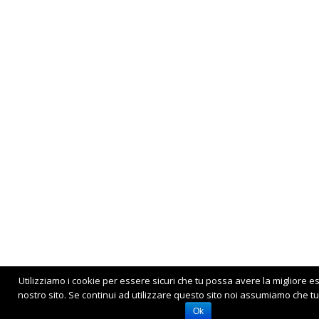
Utilizziamo i cookie per essere sicuri che tu possa avere la migliore e
nostro sito. Se continui ad utilizzare questo sito noi assumiamo che tu 
Ok