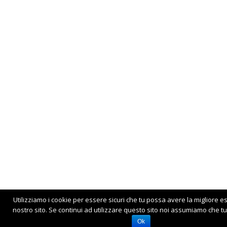
Utilizziamo i cookie per essere sicuri che tu possa avere la migliore e
nostro sito. Se continui ad utilizzare questo sito noi assumiamo che tu 
Ok