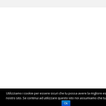
Utilizziamo i cookie per essere sicuri che tu possa avere la migliore e
nostro sito. Se continui ad utilizzare questo sito noi assumiamo che tu 
Ok