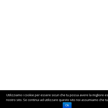
Utilizziamo i cookie per essere sicuri che tu possa avere la migliore e
nostro sito. Se continui ad utilizzare questo sito noi assumiamo che tu 
Ok