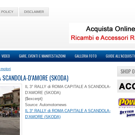
 POLICY
DISCLAIMER
VIDEO
GARE, EVENTI E MANIFESTAZIONI
GALLERIA FOTO
GUIDE ALL’ACQUIST
 motori
SHOP O
 A SCANDOLA-D’AMORE (SKODA)
IL 3° RALLY di ROMA CAPITALE A SCANDOLA-
D’AMORE (SKODA)
{$excerpt}
Source: Automotornews
IL 3° RALLY di ROMA CAPITALE A SCANDOLA-
D’AMORE (SKODA)