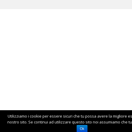
Utilizziamo i cookie per essere sicuri che tu possa avere la migliore e
nostro sito. Se continui ad utilizzare questo sito noi assumiamo che tu 
Ok