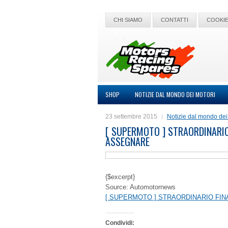
CHI SIAMO
CONTATTI
COOKIE
SHOP
NOTIZIE DAL MONDO DEI MOTORI
23 settembre 2015
Notizie dal mondo dei
[ SUPERMOTO ] STRAORDINARIO 
ASSEGNARE
{$excerpt}
Source: Automotornews
[ SUPERMOTO ] STRAORDINARIO FIN
Condividi: