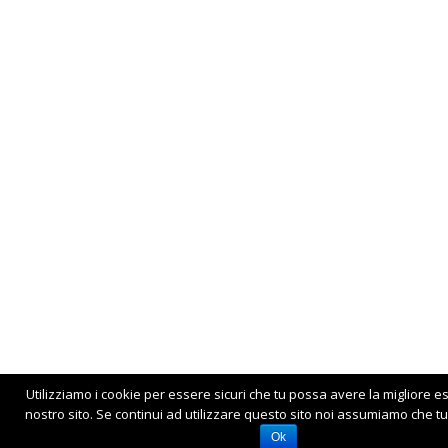
Utilizziamo i cookie per essere sicuri che tu possa avere la migliore e
nostro sito. Se continui ad utilizzare questo sito noi assumiamo che tu 
Ok