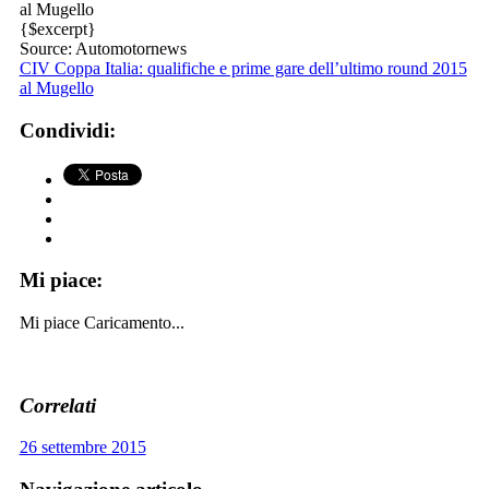
al Mugello
{$excerpt}
Source: Automotornews
CIV Coppa Italia: qualifiche e prime gare dell’ultimo round 2015
al Mugello
Condividi:
Mi piace:
Mi piace
Caricamento...
Correlati
26 settembre 2015