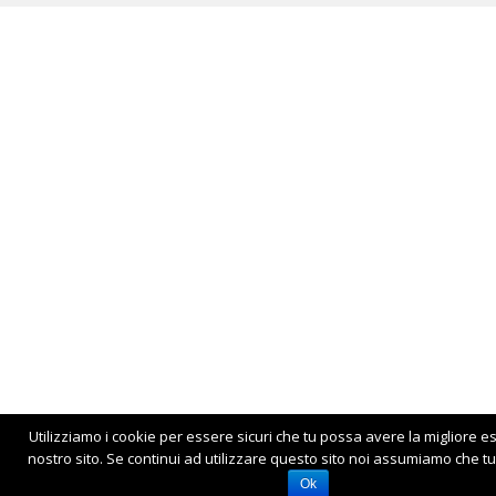
Utilizziamo i cookie per essere sicuri che tu possa avere la migliore e
nostro sito. Se continui ad utilizzare questo sito noi assumiamo che tu 
Ok