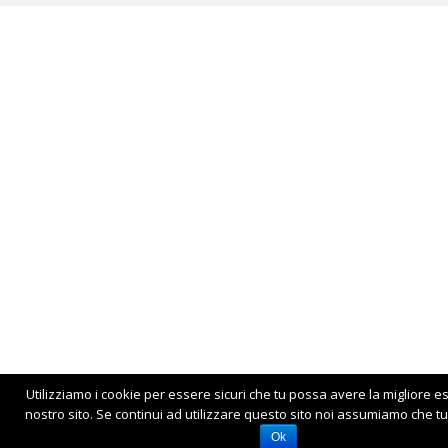
Utilizziamo i cookie per essere sicuri che tu possa avere la migliore e
nostro sito. Se continui ad utilizzare questo sito noi assumiamo che tu 
Ok