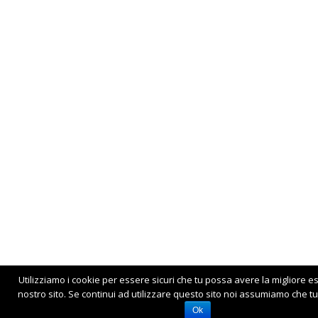
Utilizziamo i cookie per essere sicuri che tu possa avere la migliore e
nostro sito. Se continui ad utilizzare questo sito noi assumiamo che tu 
Ok