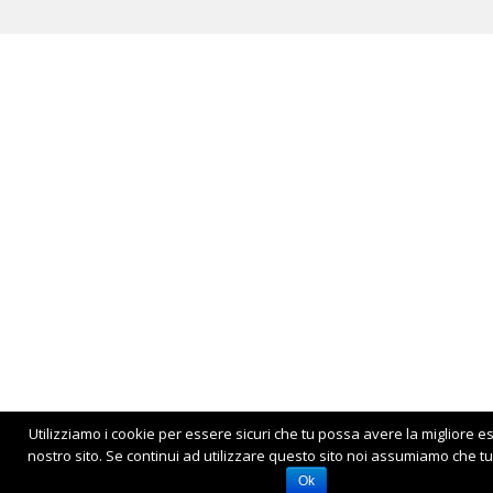
Utilizziamo i cookie per essere sicuri che tu possa avere la migliore e
nostro sito. Se continui ad utilizzare questo sito noi assumiamo che tu 
Ok