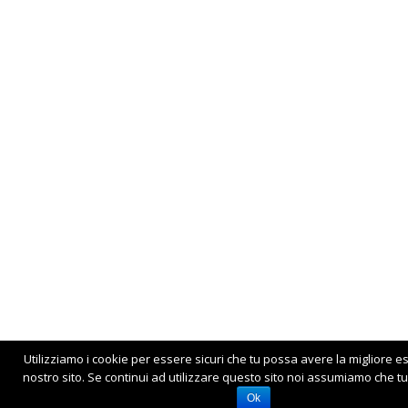
Utilizziamo i cookie per essere sicuri che tu possa avere la migliore e
nostro sito. Se continui ad utilizzare questo sito noi assumiamo che tu 
Ok