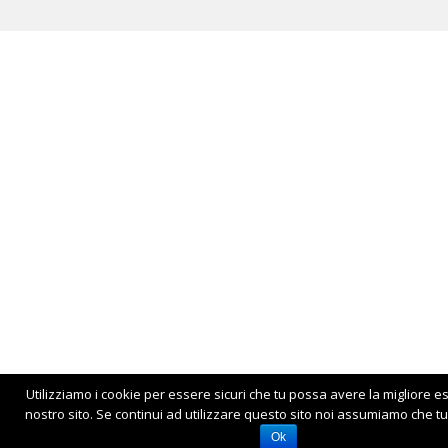
Utilizziamo i cookie per essere sicuri che tu possa avere la migliore e
nostro sito. Se continui ad utilizzare questo sito noi assumiamo che tu 
Ok