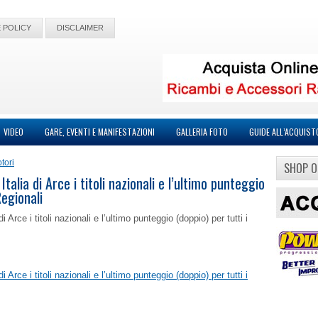
 POLICY
DISCLAIMER
VIDEO
GARE, EVENTI E MANIFESTAZIONI
GALLERIA FOTO
GUIDE ALL’ACQUIST
tori
SHOP O
lia di Arce i titoli nazionali e l’ultimo punteggio
Regionali
e i titoli nazionali e l’ultimo punteggio (doppio) per tutti i
e i titoli nazionali e l’ultimo punteggio (doppio) per tutti i