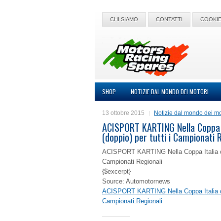
CHI SIAMO
CONTATTI
COOKIE
SHOP
NOTIZIE DAL MONDO DEI MOTORI
13 ottobre 2015
Notizie dal mondo dei mo
ACISPORT KARTING Nella Coppa Ita
(doppio) per tutti i Campionati 
ACISPORT KARTING Nella Coppa Italia di Arc
Campionati Regionali
{$excerpt}
Source: Automotornews
ACISPORT KARTING Nella Coppa Italia di Arc
Campionati Regionali