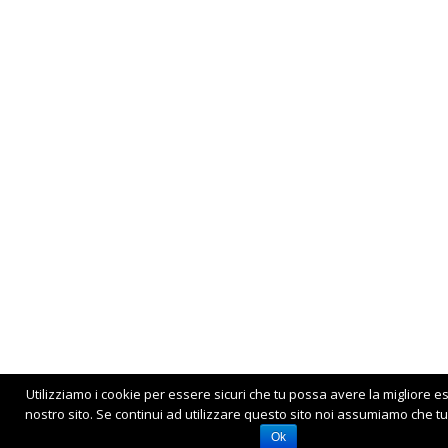
Utilizziamo i cookie per essere sicuri che tu possa avere la migliore e
nostro sito. Se continui ad utilizzare questo sito noi assumiamo che tu 
Ok