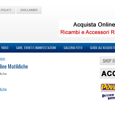
 POLICY
DISCLAIMER
VIDEO
GARE, EVENTI E MANIFESTAZIONI
GALLERIA FOTO
GUIDE ALL’ACQUIST
tori
SHOP O
lline Matildiche
diche
diche