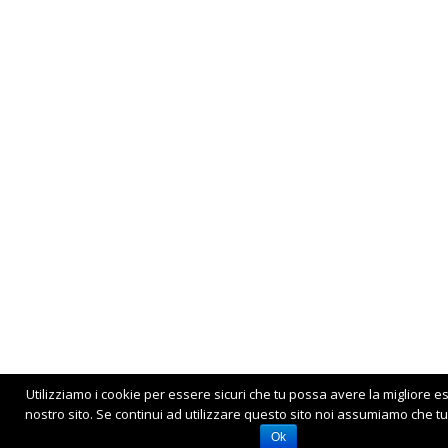
Utilizziamo i cookie per essere sicuri che tu possa avere la migliore e
nostro sito. Se continui ad utilizzare questo sito noi assumiamo che tu 
Ok