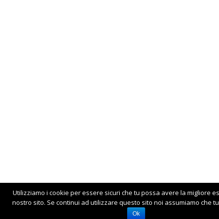
Utilizziamo i cookie per essere sicuri che tu possa avere la migliore e
nostro sito. Se continui ad utilizzare questo sito noi assumiamo che tu 
Ok