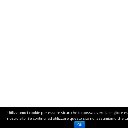
Utilizziamo i cookie per essere sicuri che tu possa avere la migliore e
nostro sito. Se continui ad utilizzare questo sito noi assumiamo che tu 
Ok