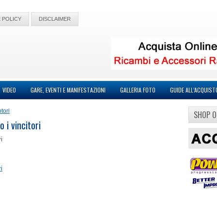
 POLICY
DISCLAIMER
VIDEO
GARE, EVENTI E MANIFESTAZIONI
GALLERIA FOTO
GUIDE ALL’ACQUIST
tori
SHOP O
 i vincitori
i
i