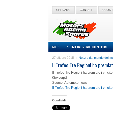
CHI SIAMO
CONTATTI
COOKIE
SHOP
NOTIZIE DAL MONDO DEI MOTORI
27 ottobre 2015
Notizie dal mondo dei mo
Il Trofeo Tre Regioni ha premiato
Il Trofeo Tre Regioni ha premiato i vincitor
{$excerpt}
Source: Automotornews
Il Trofeo Tre Regioni ha premiato i vincitor
Condividi: