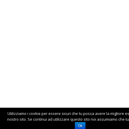
Utilizziamo i cookie per essere sicuri che tu possa avere la migliore e
nostro sito. Se continui ad utilizzare questo sito noi assumiamo che tu 
Ok