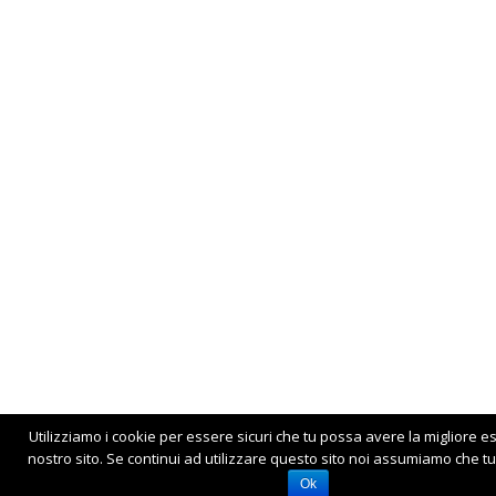
Utilizziamo i cookie per essere sicuri che tu possa avere la migliore e
nostro sito. Se continui ad utilizzare questo sito noi assumiamo che tu 
Ok