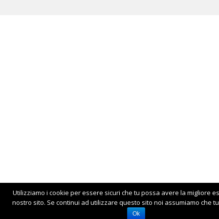
Utilizziamo i cookie per essere sicuri che tu possa avere la migliore e
nostro sito. Se continui ad utilizzare questo sito noi assumiamo che tu 
Ok