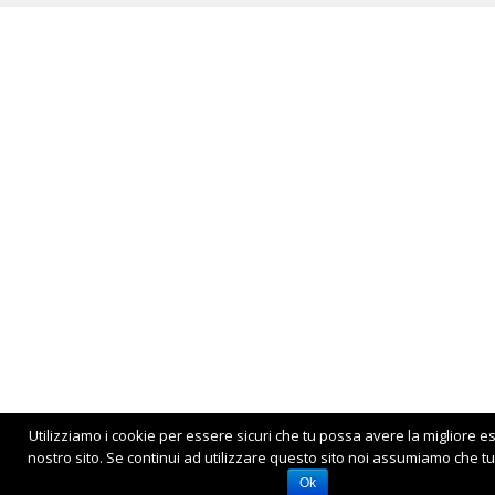
Utilizziamo i cookie per essere sicuri che tu possa avere la migliore e
nostro sito. Se continui ad utilizzare questo sito noi assumiamo che tu 
Ok