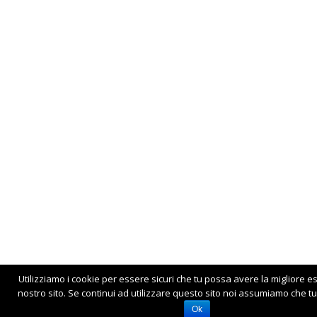
Utilizziamo i cookie per essere sicuri che tu possa avere la migliore e
nostro sito. Se continui ad utilizzare questo sito noi assumiamo che tu 
Ok