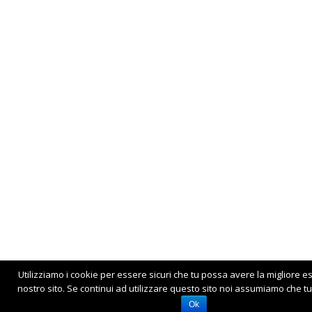
Utilizziamo i cookie per essere sicuri che tu possa avere la migliore e
nostro sito. Se continui ad utilizzare questo sito noi assumiamo che tu 
Ok