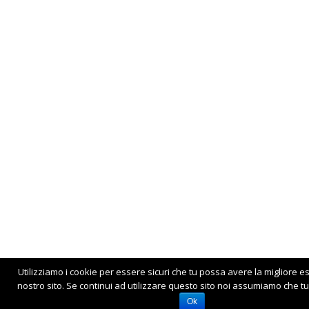
Utilizziamo i cookie per essere sicuri che tu possa avere la migliore e
nostro sito. Se continui ad utilizzare questo sito noi assumiamo che tu 
Ok