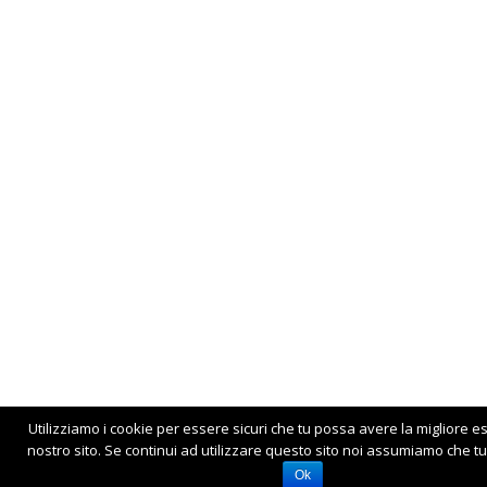
Utilizziamo i cookie per essere sicuri che tu possa avere la migliore e
nostro sito. Se continui ad utilizzare questo sito noi assumiamo che tu 
Ok