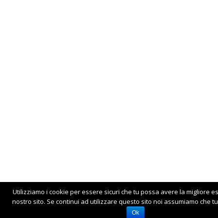
Utilizziamo i cookie per essere sicuri che tu possa avere la migliore e
nostro sito. Se continui ad utilizzare questo sito noi assumiamo che tu 
Ok