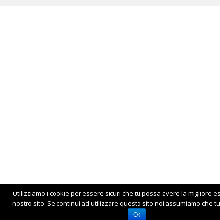
Utilizziamo i cookie per essere sicuri che tu possa avere la migliore e
nostro sito. Se continui ad utilizzare questo sito noi assumiamo che tu 
Ok