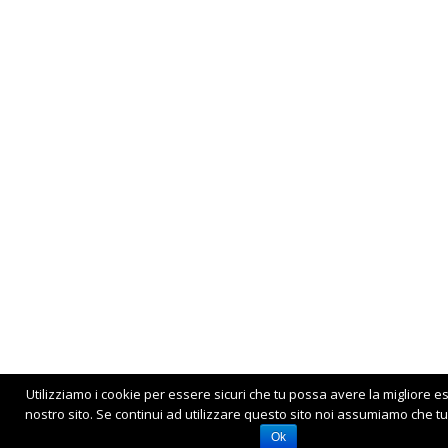
Utilizziamo i cookie per essere sicuri che tu possa avere la migliore e
nostro sito. Se continui ad utilizzare questo sito noi assumiamo che tu 
Ok