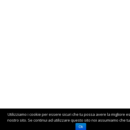
Utilizziamo i cookie per essere sicuri che tu possa avere la migliore e
nostro sito. Se continui ad utilizzare questo sito noi assumiamo che tu 
Ok