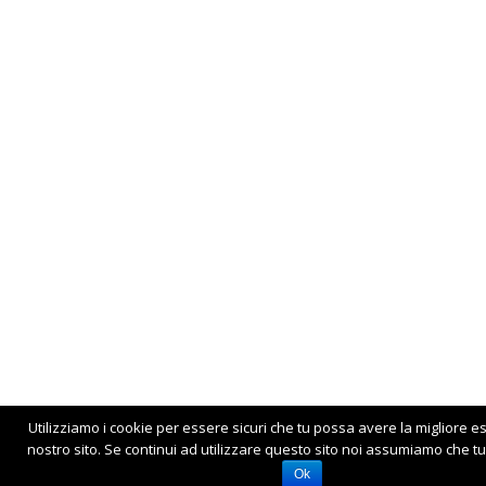
Utilizziamo i cookie per essere sicuri che tu possa avere la migliore e
nostro sito. Se continui ad utilizzare questo sito noi assumiamo che tu 
Ok