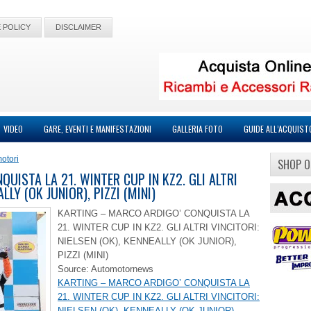
 POLICY
DISCLAIMER
VIDEO
GARE, EVENTI E MANIFESTAZIONI
GALLERIA FOTO
GUIDE ALL’ACQUIST
otori
SHOP O
UISTA LA 21. WINTER CUP IN KZ2. GLI ALTRI
LLY (OK JUNIOR), PIZZI (MINI)
KARTING – MARCO ARDIGO’ CONQUISTA LA
21. WINTER CUP IN KZ2. GLI ALTRI VINCITORI:
NIELSEN (OK), KENNEALLY (OK JUNIOR),
PIZZI (MINI)
Source: Automotornews
KARTING – MARCO ARDIGO’ CONQUISTA LA
21. WINTER CUP IN KZ2. GLI ALTRI VINCITORI:
NIELSEN (OK), KENNEALLY (OK JUNIOR),