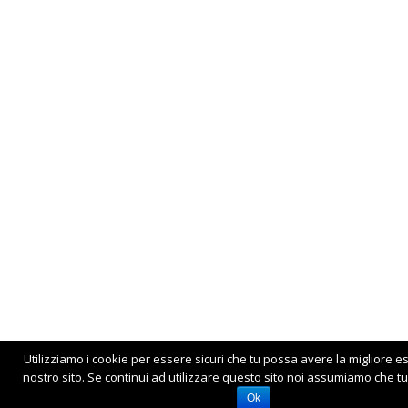
Utilizziamo i cookie per essere sicuri che tu possa avere la migliore e
nostro sito. Se continui ad utilizzare questo sito noi assumiamo che tu 
Ok