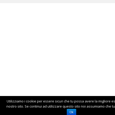
Utilizziamo i cookie per essere sicuri che tu possa avere la migliore e
nostro sito. Se continui ad utilizzare questo sito noi assumiamo che tu 
Ok