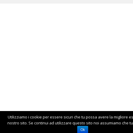
Utilizziamo i cookie per essere sicuri che tu possa avere la migliore e
nostro sito. Se continui ad utilizzare questo sito noi assumiamo che tu 
Ok