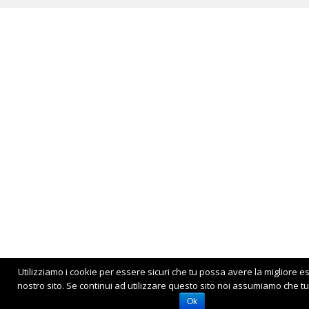
Utilizziamo i cookie per essere sicuri che tu possa avere la migliore e
nostro sito. Se continui ad utilizzare questo sito noi assumiamo che tu 
Ok