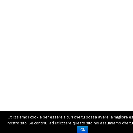
Utilizziamo i cookie per essere sicuri che tu possa avere la migliore e
nostro sito. Se continui ad utilizzare questo sito noi assumiamo che tu 
Ok