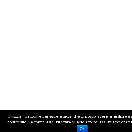
Utilizziamo i cookie per essere sicuri che tu possa avere la migliore e
nostro sito. Se continui ad utilizzare questo sito noi assumiamo che tu 
Ok