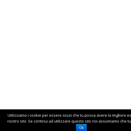
Utilizziamo i cookie per essere sicuri che tu possa avere la migliore e
nostro sito. Se continui ad utilizzare questo sito noi assumiamo che tu 
Ok