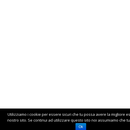
Utilizziamo i cookie per essere sicuri che tu possa avere la migliore e
nostro sito. Se continui ad utilizzare questo sito noi assumiamo che tu 
Ok