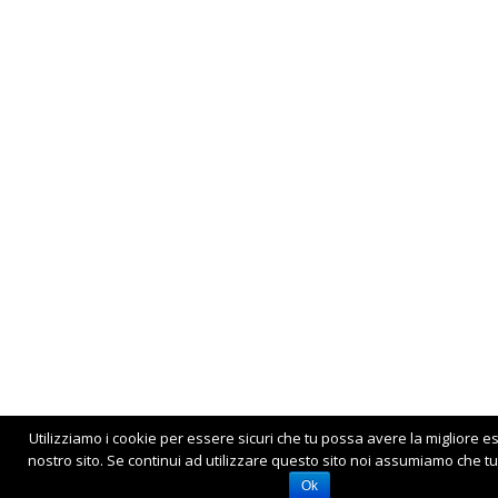
Utilizziamo i cookie per essere sicuri che tu possa avere la migliore e
nostro sito. Se continui ad utilizzare questo sito noi assumiamo che tu 
Ok